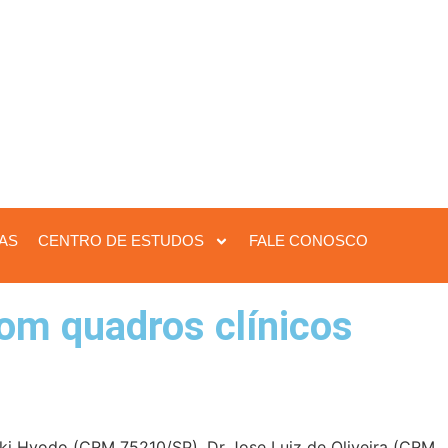
IAS
CENTRO DE ESTUDOS
FALE CONOSCO
om quadros clínicos
ki Hyodo (CRM 75210/SP), Dr Jose Luiz de Oliveira (CRM