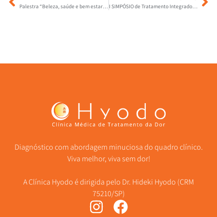
Palestra “Beleza, saúde e bem estar da mulher”
I SIMPÓSIO de Tratamento Integrado da DOR do Alto Tietê: Desafios no tratamento da dor crônica na mulher
Diagnóstico com abordagem minuciosa do quadro clínico.
Viva melhor, viva sem dor!
A Clínica Hyodo é dirigida pelo Dr. Hideki Hyodo (CRM
75210/SP)