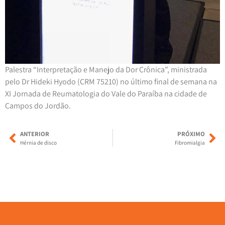
Palestra “Interpretação e Manejo da Dor Crônica”, ministrada
pelo Dr Hideki Hyodo (CRM 75210) no último final de semana na
XI Jornada de Reumatologia do Vale do Paraíba na cidade de
Campos do Jordão.
ANTERIOR
PRÓXIMO
Hérnia de disco
Fibromialgia