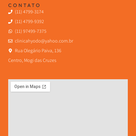
CONTATO
(11) 4799-3174
(11) 4799-9392
(11) 97499-7375
clinicahyodo@yahoo.com.br
Rua Olegário Paiva, 136
Centro, Mogi das Cruzes