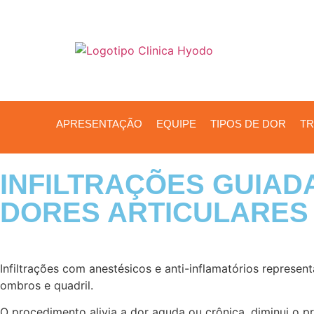
APRESENTAÇÃO
EQUIPE
TIPOS DE DOR
TR
INFILTRAÇÕES GUIAD
DORES ARTICULARES
Infiltrações com anestésicos e anti-inflamatórios represe
ombros e quadril.
O procedimento alivia a dor aguda ou crônica, diminui o 