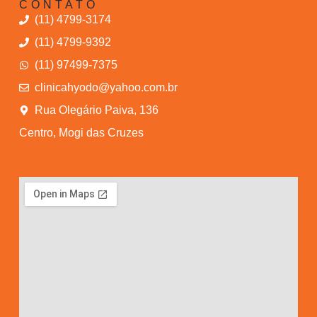
CONTATO
(11) 4799-3174
(11) 4799-9392
(11) 97499-7375
clinicahyodo@yahoo.com.br
Rua Olegário Paiva, 136
Centro, Mogi das Cruzes