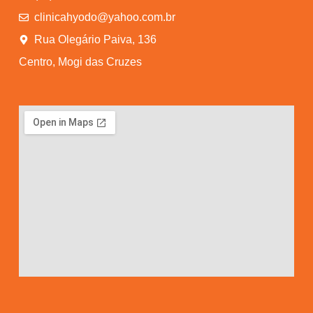
clinicahyodo@yahoo.com.br
Rua Olegário Paiva, 136
Centro, Mogi das Cruzes