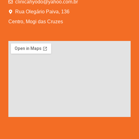
clinicahyodo@yahoo.com.br
Rua Olegário Paiva, 136
Centro, Mogi das Cruzes