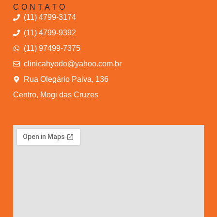
CONTATO
(11) 4799-3174
(11) 4799-9392
(11) 97499-7375
clinicahyodo@yahoo.com.br
Rua Olegário Paiva, 136
Centro, Mogi das Cruzes