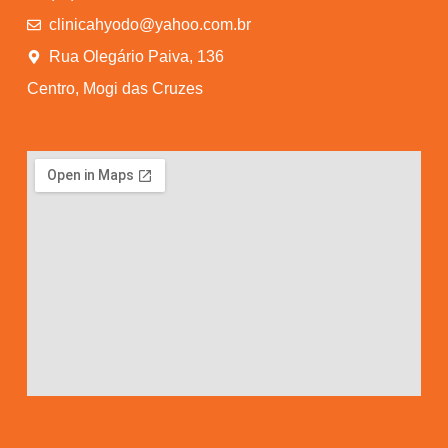
clinicahyodo@yahoo.com.br
Rua Olegário Paiva, 136
Centro, Mogi das Cruzes