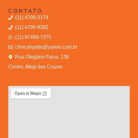
CONTATO
(11) 4799-3174
(11) 4799-9392
(11) 97499-7375
clinicahyodo@yahoo.com.br
Rua Olegário Paiva, 136
Centro, Mogi das Cruzes