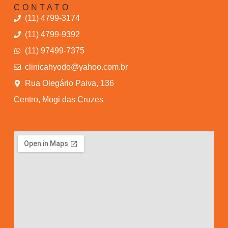
CONTATO
(11) 4799-3174
(11) 4799-9392
(11) 97499-7375
clinicahyodo@yahoo.com.br
Rua Olegário Paiva, 136
Centro, Mogi das Cruzes