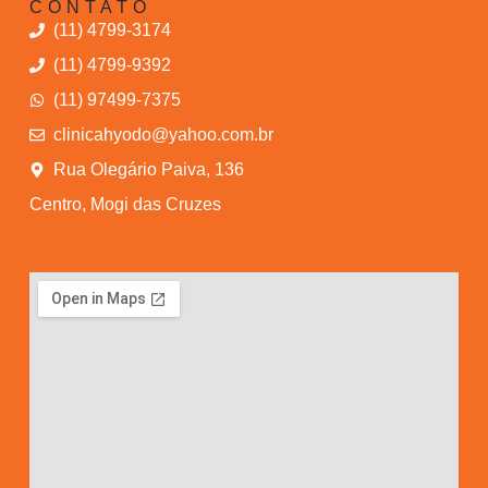
CONTATO
(11) 4799-3174
(11) 4799-9392
(11) 97499-7375
clinicahyodo@yahoo.com.br
Rua Olegário Paiva, 136
Centro, Mogi das Cruzes