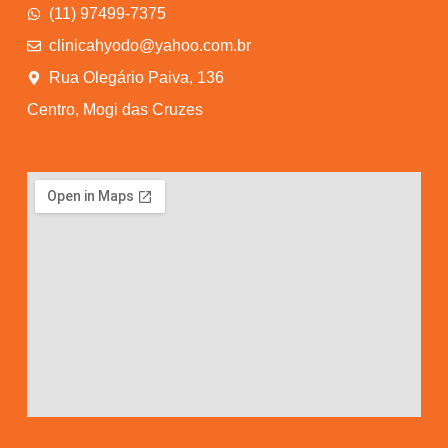
(11) 97499-7375
clinicahyodo@yahoo.com.br
Rua Olegário Paiva, 136
Centro, Mogi das Cruzes