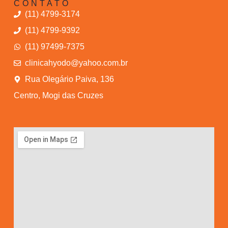
CONTATO
(11) 4799-3174
(11) 4799-9392
(11) 97499-7375
clinicahyodo@yahoo.com.br
Rua Olegário Paiva, 136
Centro, Mogi das Cruzes